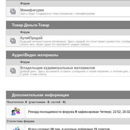
Форум
Минифигурки
Здесь будут создаваться темы связанные с минифигурками
Товар-Деньги-Товар
Форум
Купи\Продай
Будущий интернет-рынок (возможно). Здесь каждый кто хочет может разместить сообщ
своего лего, может даже кто приобретет редкие наборы
Аудио\Видео материалы
Форум
Владельцам аудивизуальных материалов
Добрый день. Здесь вы можете оставить сообщение о своем творении, в течении дня, 
2 дней, я вам отвечу
Дополнительная информация
Посетители:
0
(участников -
0
, гостей -
0
)
Рекорд посещаемости форума
9
зафиксирован Четверг, 22:52, 20.02
Статистика форума
Всего создано
10
тем, в которые добавлено
11
ответов.